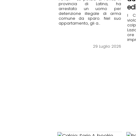
provincia di Latina, ha
edi
arrestato un uomo per
detenzione illegale di arma
I C
comune da sparo. Nel suo
viol
appartamento, gli a...
colp
Lazi
ore
impr
29 Luglio 2026