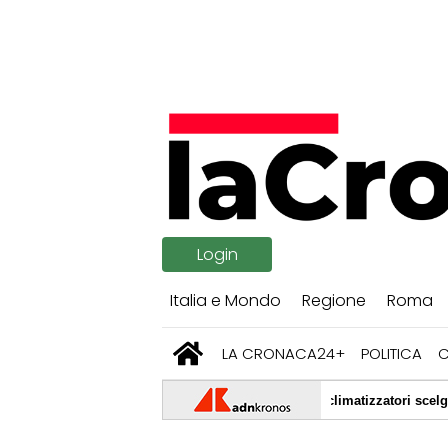
Login
Italia e Mondo
Regione
Roma
LA CRONACA24+
POLITICA
ta con l'aria condizionata: ecco quali climatizzatori scelgono gli italiani
|
arderi al terzo turno. Cobolli e Sonego eliminati