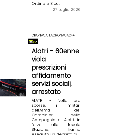
Ordine e Sicu...
27 Luglio 2026
CRONACA, LACRONACA24+
Alatri – 60enne
viola
prescrizioni
affidamento
servizi sociali,
arrestato
ALATRI - Nelle ore
scorse, i militari
dell'Arma dei
Carabinieri della
Compagnia di Alatri, in
forza alla locale
Stazione, hanno
eseguito un decreto di...