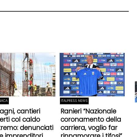
NACA
ITALPRESS NEWS
agni, cantieri
Ranieri “Nazionale
erti col caldo
coronamento della
tremo: denunciati
carriera, voglio far
e imprenditori
rinnamorare i tifosi”