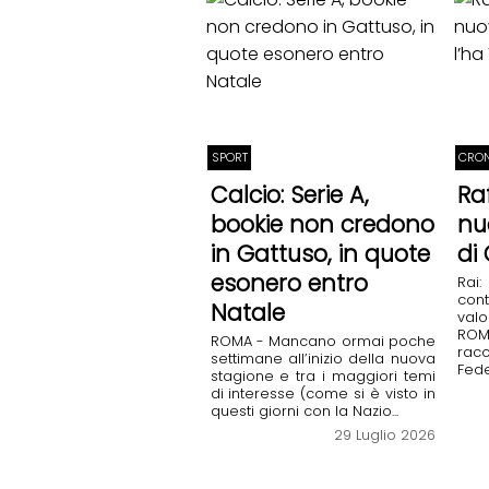
SPORT
CRON
Calcio: Serie A,
Raf
bookie non credono
nu
in Gattuso, in quote
di 
esonero entro
Rai
con
Natale
val
ROMA
ROMA - Mancano ormai poche
rac
settimane all’inizio della nuova
Feder
stagione e tra i maggiori temi
di interesse (come si è visto in
questi giorni con la Nazio...
29 Luglio 2026