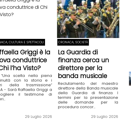
ACA, CULTURA E SPETTACOLI
CRONACA, SOCIETÀ
faella Griggi è la
La Guardia di
ova conduttrice
finanza cerca un
Chi l’ha Visto?
direttore per la
banda musicale
: “Una scelta nella piena
tinuità con la storia e i
Reclutamento del maestro
ori della trasmissione”
direttore della Banda musicale
 - Sarà Raffaella Griggi a
della Guardia di finanza. I
cogliere il testimone di
termini per la presentazione
i...
delle domande per la
procedura concor...
29 Luglio 2026
29 Luglio 2026