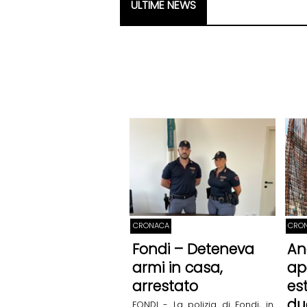
ULTIME NEWS
CRONACA
CRO
Fondi – Deteneva
An
armi in casa,
ap
arrestato
es
du
FONDI - La polizia di Fondi, in