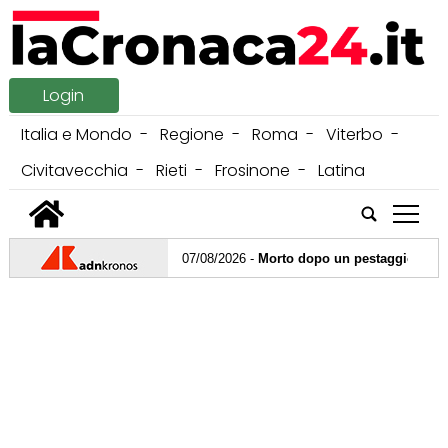
Login
Italia e Mondo
Regione
Roma
Viterbo
Civitavecchia
Rieti
Frosinone
Latina
tap
07/08/2026 -
Morto dopo un pestaggio a Pinarella
07/08/2026 -
Gerry Scotti, a 70 anni la ruota gir
06/08/2026 -
Ceuta, allarme del sindaco Vivas: "U