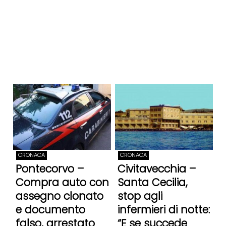
CRONACA
CRONACA
Pontecorvo –
Civitavecchia –
Compra auto con
Santa Cecilia,
assegno clonato
stop agli
e documento
infermieri di notte:
falso, arrestato
“E se succede