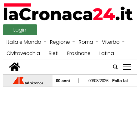
Login
Italia e Mondo
Regione
Roma
Viterbo
Civitavecchia
Rieti
Frosinone
Latina
tap
|
 premier Romano: aveva 100 anni
09/08/2026 -
Fallo laterale, pall
|
o il padre Jorge"
08/08/2026 -
James Bond, il nuovo 007 svelato 
|
azione vincente oggi 7 agosto
07/08/2026 -
Paura a Polignano a 