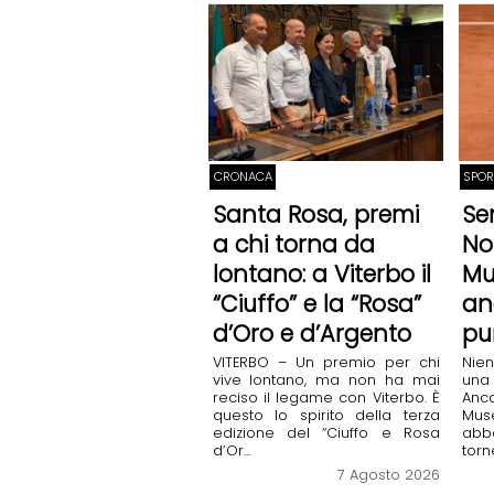
CRONACA
SPOR
Santa Rosa, premi
Se
a chi torna da
No
lontano: a Viterbo il
Mu
“Ciuffo” e la “Rosa”
an
d’Oro e d’Argento
pu
VITERBO – Un premio per chi
Nien
vive lontano, ma non ha mai
una
reciso il legame con Viterbo. È
Anc
questo lo spirito della terza
Mus
edizione del “Ciuffo e Rosa
abb
d’Or...
torn
7 Agosto 2026