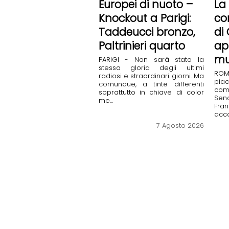
Europei di nuoto –
La
Knockout a Parigi:
co
Taddeucci bronzo,
di
Paltrinieri quarto
ap
mu
PARIGI - Non sarà stata la
stessa gloria degli ultimi
ROM
radiosi e straordinari giorni. Ma
pi
comunque, a tinte differenti
com
soprattutto in chiave di color
Sen
me...
Fra
acco
7 Agosto 2026