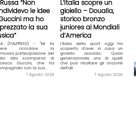
 Russa “Non
L’Italia scopre un
ndividevo le idee
gioiello – Doualla,
 Guccini ma ho
storico bronzo
prezzato la sua
juniores ai Mondiali
sica”
d’America
A (ITALPRESS) - "Mi fa
L'Italia dello sport oggi ha
acere ricordare la
scoperto d'aver in casa un
mossa partecipazione del
gioiello assoluto. Quasi
ato alla scomparsa di
generazionale, uno di quelli
ncesco Guccini, che ha
che può ribaltare gli orizzonti
mpagnato con la sua ...
dell'atl...
7 Agosto 2026
7 Agosto 2026