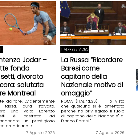
T
ITALPRESS VIDEO
ntenza Jodar –
La Russa “Ricordare
tte fonda
Baresi come
setti, divorato
capitano della
cora: salutata
Nazionale motivo di
re Montreal
omaggio”
te da fare. Evidentemente
ROMA (ITALPRESS) - "Ho visto
 tassa, pura stavolta.
che qualcuno si è lamentato
ora una volta Lorenzo
perchè ho privilegiato il ruolo
etti è costretto ad
di capitano della Nazionale" di
andonare un prestigioso
Franco Baresi "...
eo americano tr...
7 Agosto 2026
7 Agosto 2026