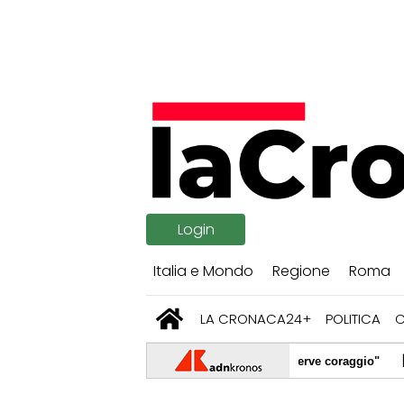
Login
Italia e Mondo
Regione
Roma
LA CRONACA24+
POLITICA
|
mbia look e diventa irriconoscibile: "Serve coraggio"
07/08/2026
|
un tetto, il 'salvataggio' con... un'asse da stiro