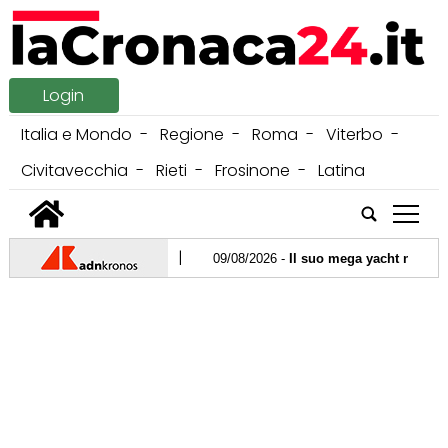
Login
Italia e Mondo
Regione
Roma
Viterbo
Civitavecchia
Rieti
Frosinone
Latina
tap
09/08/2026 -
Il suo mega yacht non soccorr
09/08/2026 -
Meteo, domenica temporali su
08/08/2026 -
Lecce, si sente male mentre 