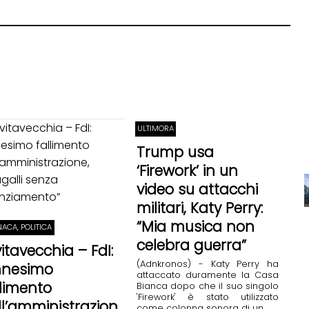
ULTIMORA
Trump usa
‘Firework’ in un
video su attacchi
militari, Katy Perry:
“Mia musica non
ACA, POLITICA
celebra guerra”
vitavecchia – FdI:
(Adnkronos) - Katy Perry ha
nnesimo
attaccato duramente la Casa
llimento
Bianca dopo che il suo singolo
'Firework' è stato utilizzato
ll’amministrazion
come colonna sonora di un ...