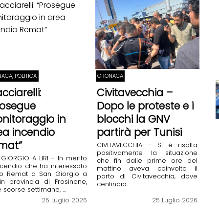
ACA, POLITICA
CRONACA
cciarelli:
Civitavecchia –
rosegue
Dopo le proteste e i
nitoraggio in
blocchi la GNV
ea incendio
partirà per Tunisi
mat”
CIVITAVECCHIA – Si è risolta
positivamente la situazione
GIORGIO A LIRI - In merito
che fin dalle prime ore del
incendio che ha interessato
mattino aveva coinvolto il
ito Remat a San Giorgio a
porto di Civitavecchia, dove
, in provincia di Frosinone,
centinaia...
e scorse settimane, ...
25 Luglio 2026
25 Luglio 2026