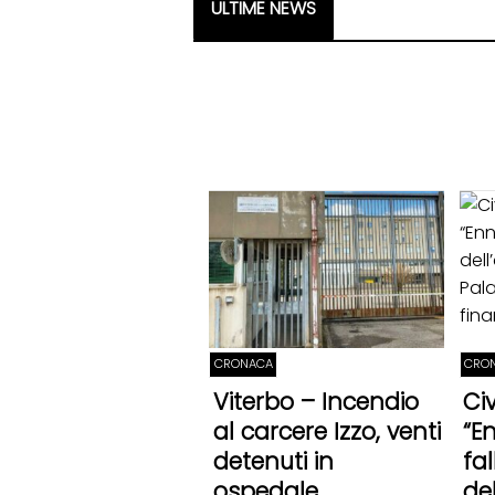
ULTIME NEWS
CRONACA
CRON
Viterbo – Incendio
Ci
al carcere Izzo, venti
“E
detenuti in
fa
ospedale
de