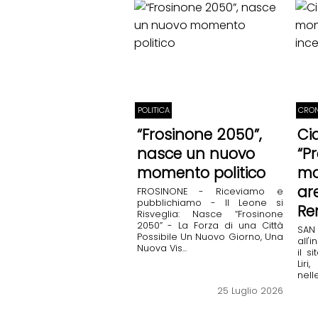
POLITICA
CRON
“Frosinone 2050”,
Cia
nasce un nuovo
“P
momento politico
mo
ar
FROSINONE - Riceviamo e
pubblichiamo - Il Leone si
Re
Risveglia: Nasce “Frosinone
2050” - La Forza di una Città
SAN 
Possibile ​Un Nuovo Giorno, Una
all'
Nuova Vis...
il s
Liri
nell
25 Luglio 2026