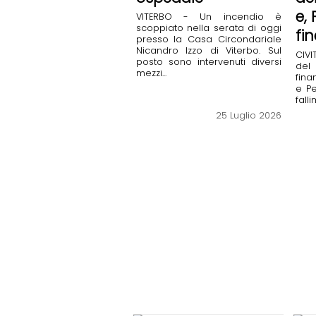
e,
VITERBO - Un incendio è
scoppiato nella serata di oggi
fi
presso la Casa Circondariale
Nicandro Izzo di Viterbo. Sul
CIVI
posto sono intervenuti diversi
del 
mezzi...
fina
e Pe
fall
25 Luglio 2026