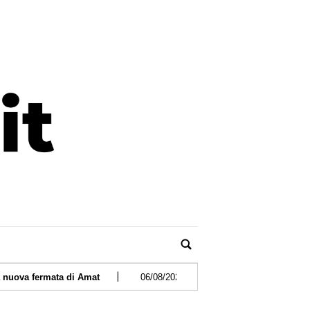
|
 di Amat
06/08/2026 -
Trentino, 13enne precipita sul Latemar e 