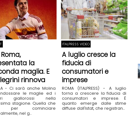
T
ITALPRESS VIDEO
 Roma,
A luglio cresce la
esentata la
fiducia di
conda maglia. E
consumatori e
llegrini rinnova
imprese
A - Ci sarà anche Molina
ROMA (ITALPRESS) - A luglio
indossare le maglie ed i
torna a crescere la fiducia di
ori giallorossi nella
consumatori e imprese. È
sima stagione. Quella che
quanto emerge dalle stime
a per cominciare
diffuse dall'Istat, che registran...
ialmente, nel g...