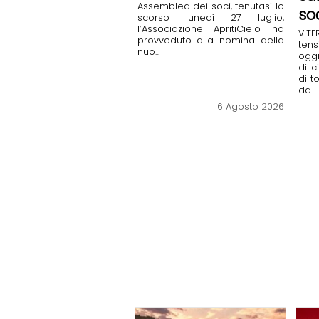
Assemblea dei soci, tenutasi lo
so
scorso lunedì 27 luglio,
l’Associazione ApritiCielo ha
VIT
provveduto alla nomina della
ten
nuo...
ogg
di c
di t
da...
6 Agosto 2026