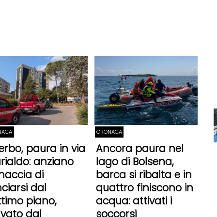
NACA
CRONACA
terbo, paura in via
Ancora paura nel
rialdo: anziano
lago di Bolsena,
naccia di
barca si ribalta e in
nciarsi dal
quattro finiscono in
ttimo piano,
acqua: attivati i
lvato dai
soccorsi