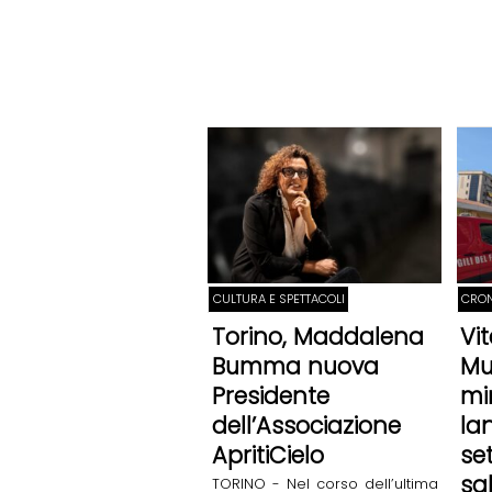
CULTURA E SPETTACOLI
CRO
Torino, Maddalena
Vi
Bumma nuova
Mu
Presidente
mi
dell’Associazione
la
ApritiCielo
se
sa
TORINO - Nel corso dell’ultima