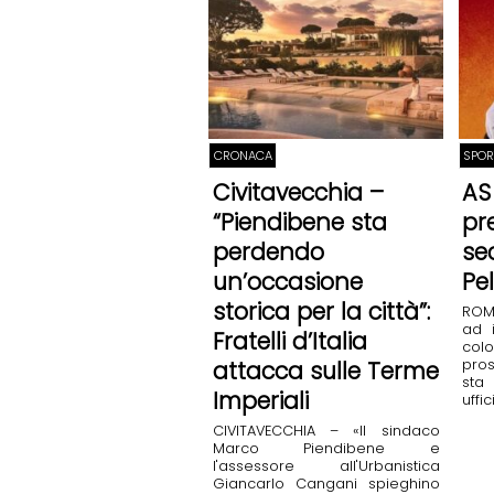
CRONACA
SPOR
Civitavecchia –
AS
“Piendibene sta
pr
perdendo
se
un’occasione
Pe
storica per la città”:
ROM
ad 
Fratelli d’Italia
col
pros
attacca sulle Terme
st
Imperiali
uffic
CIVITAVECCHIA – «Il sindaco
Marco Piendibene e
l'assessore all'Urbanistica
Giancarlo Cangani spieghino