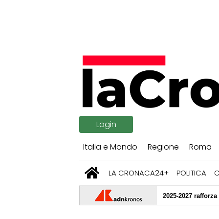
Login
Italia e Mondo
Regione
Roma
LA CRONACA24+
POLITICA
(Confsal): "Contratto Funzioni Centrali 2025-2027 rafforza salari, diritti 
i e munizioni, Trump se la prende con Hegseth: lo scontro e la smentit