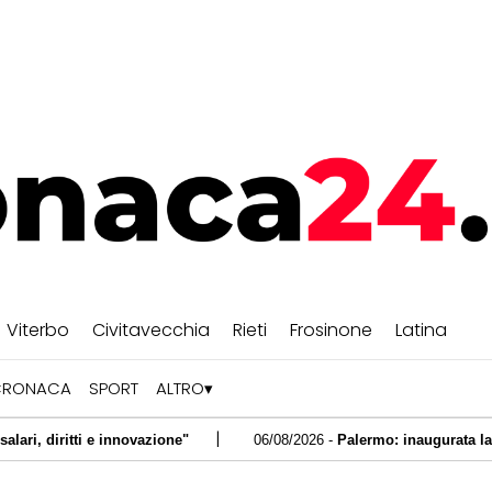
Viterbo
Civitavecchia
Rieti
Frosinone
Latina
CRONACA
SPORT
ALTRO
|
e innovazione"
06/08/2026 -
Palermo: inaugurata la nuova fermata
|
a