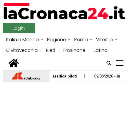
Login
Italia e Mondo
Regione
Roma
Viterbo
Civitavecchia
Rieti
Frosinone
Latina
tap
|
arrivo e come cambia classifica piloti
09/08/2026 -
Infradito fa
|
ritiche: "Raccomandato, è il figlio di Amadeus"
08/08/2026 -
Ost
08/08/2026 -
Guccini, a Pavana l'ultimo saluto: i funerali in forma privata