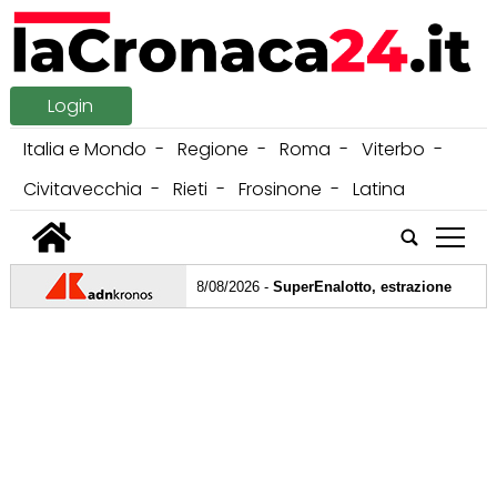
Login
Italia e Mondo
Regione
Roma
Viterbo
Civitavecchia
Rieti
Frosinone
Latina
tap
08/08/2026 -
SuperEnalotto, estrazione e numeri vi
08/08/2026 -
Chelsea-Milan, oggi amichevole: orar
07/08/2026 -
Giappone, il terremoto durante l'inte