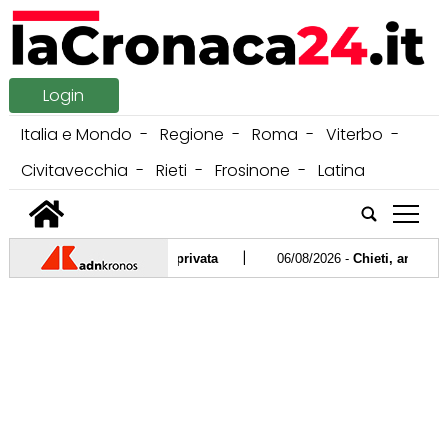
Login
Italia e Mondo
Regione
Roma
Viterbo
Civitavecchia
Rieti
Frosinone
Latina
tap
|
istra Roccella in forma privata
06/08/2026 -
Chieti, anziana uccis
|
a ispirata alla 'pietas' romana
06/08/2026 -
Caldo record e risc
|
 nuota per la ricerca e la rinascita
05/08/2026 -
SisalClub presen