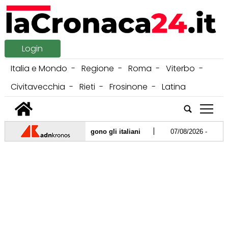
Login
Italia e Mondo
Regione
Roma
Viterbo
Civitavecchia
Rieti
Frosinone
Latina
tap
|
 quali climatizzatori scelgono gli italiani
07/08/2026 -
Tra bambi
|
i: domanda elettrica ai massimi storici per il freddo
06/08/202
|
 "Avete fallito, adesso tocca a noi"
05/08/2026 -
Autostrade senz