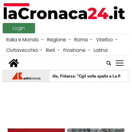
Login
Italia e Mondo
Regione
Roma
Viterbo
Civitavecchia
Rieti
Frosinone
Latina
tap
ommemorazione Marcinelle, Fidanza: "Cgil volta spalle a La Russa". Me
axi sequestro di giocattoli contraffatti: oltre 935mila prodotti irregolari
aldo africano, tregua vicina? Nel weekend scendono i bollini rossi, sabato