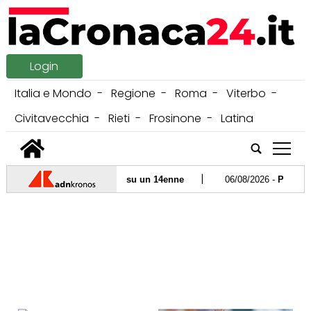
Login
Italia e Mondo
Regione
Roma
Viterbo
Civitavecchia
Rieti
Frosinone
Latina
tap
|
ri commerciali: sospetti su un 14enne
06/08/2026 -
Problemi tra
|
rden: fermata una donna
05/08/2026 -
Panico a Londra, 4 uomini
|
tto di Hormuz. Teheran scettica: "Trump instabile"
05/08/2026 -
Uc