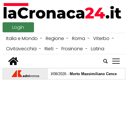
Login
Italia e Mondo
Regione
Roma
Viterbo
Civitavecchia
Rieti
Frosinone
Latina
tap
09/08/2026 -
Morto Massimiliano Cencelli, l’uomo
08/08/2026 -
"Avocado, uova e... caffè": i segret
07/08/2026 -
Migranti, Spagna ripristina controlli 