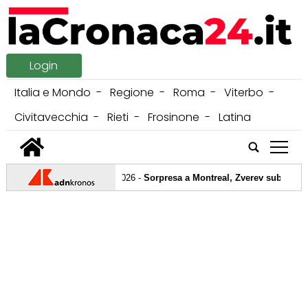
Login
Italia e Mondo
Regione
Roma
Viterbo
Civitavecchia
Rieti
Frosinone
Latina
tap
06/08/2026 -
Sorpresa a Montreal, Zverev subito elimin
05/08/2026 -
Carburante annacquato, in corso maxi oper
04/08/2026 -
Carburante annacquato e motori ko, consuma