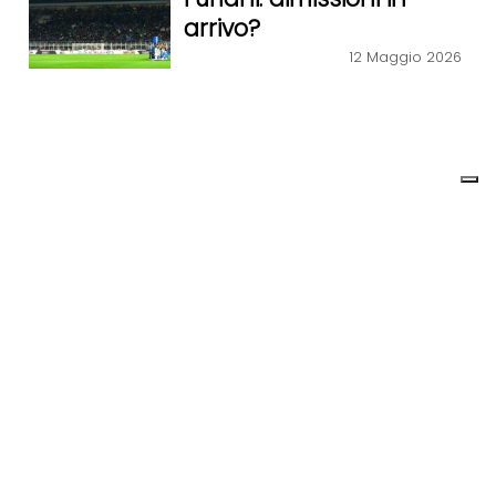
arrivo?
12 Maggio 2026
SPORT
36° capitolo d’A, fiume
di lava: polveroni Var e