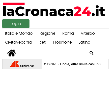
Login
Italia e Mondo
Regione
Roma
Viterbo
Civitavecchia
Rieti
Frosinone
Latina
tap
08/08/2026 -
Ebola, oltre 4mila casi in Congo: i m
07/08/2026 -
Milan, Amorim senza paura: "Puntiam
06/08/2026 -
Milano, peculato e falso: arrestati cin