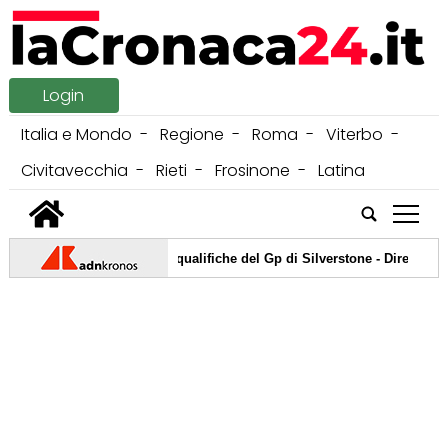
Login
Italia e Mondo
Regione
Roma
Viterbo
Civitavecchia
Rieti
Frosinone
Latina
tap
|
-
MotoGp, oggi le qualifiche del Gp di Silverstone - Diretta
08/08
-
L'Argentina si schiera con Infantino: "Governance trasparente e rispet
-
Pellacani cinquina d'oro agli Europei, trionfa con Pizzini nel sincro da